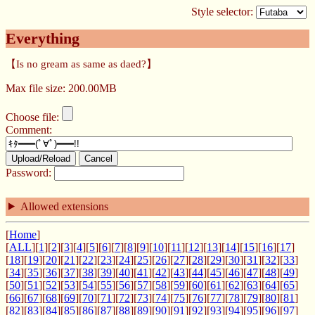
Style selector:
Everything
【Is no gream as same as daed?】
Max file size: 200.00MB
Choose file:
Comment:
Upload/Reload
Cancel
Password:
Allowed extensions
[
Home
]
[
ALL
][
1
][
2
][
3
][
4
][
5
][
6
][
7
][
8
][
9
][
10
][
11
][
12
][
13
][
14
][
15
][
16
][
17
]
[
18
][
19
][
20
][
21
][
22
][
23
][
24
][
25
][
26
][
27
][
28
][
29
][
30
][
31
][
32
][
33
]
[
34
][
35
][
36
][
37
][
38
][
39
][
40
][
41
][
42
][
43
][
44
][
45
][
46
][
47
][
48
][
49
]
[
50
][
51
][
52
][
53
][
54
][
55
][
56
][
57
][
58
][
59
][
60
][
61
][
62
][
63
][
64
][
65
]
[
66
][
67
][
68
][
69
][
70
][
71
][
72
][
73
][
74
][
75
][
76
][
77
][
78
][
79
][
80
][
81
]
[
82
][
83
][
84
][
85
][
86
][
87
][
88
][
89
][
90
][
91
][
92
][
93
][
94
][
95
][
96
][
97
]