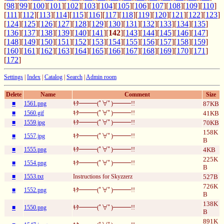
[
98
][
99
][
100
][
101
][
102
][
103
][
104
][
105
][
106
][
107
][
108
][
109
][
110
]
[
111
][
112
][
113
][
114
][
115
][
116
][
117
][
118
][
119
][
120
][
121
][
122
][
123
]
[
124
][
125
][
126
][
127
][
128
][
129
][
130
][
131
][
132
][
133
][
134
][
135
]
[
136
][
137
][
138
][
139
][
140
][
141
][
142
][
143
][
144
][
145
][
146
][
147
]
[
148
][
149
][
150
][
151
][
152
][
153
][
154
][
155
][
156
][
157
][
158
][
159
]
[
160
][
161
][
162
][
163
][
164
][
165
][
166
][
167
][
168
][
169
][
170
][
171
]
[
172
]
Settings
|
Index
|
Catalog
|
Search
|
Admin room
Delete
Name
Comment
Size
■
1561.png
ｷﾀ━━━(ﾟ∀ﾟ)━━━!!
87KB
■
1560.gif
ｷﾀ━━━(ﾟ∀ﾟ)━━━!!
41KB
■
1559.jpg
ｷﾀ━━━(ﾟ∀ﾟ)━━━!!
70KB
158K
■
1557.jpg
ｷﾀ━━━(ﾟ∀ﾟ)━━━!!
B
■
1555.png
ｷﾀ━━━(ﾟ∀ﾟ)━━━!!
4KB
225K
■
1554.png
ｷﾀ━━━(ﾟ∀ﾟ)━━━!!
B
■
1553.txt
Instructions for Skyzzerz
527B
726K
■
1552.png
ｷﾀ━━━(ﾟ∀ﾟ)━━━!!
B
138K
■
1550.png
ｷﾀ━━━(ﾟ∀ﾟ)━━━!!
B
891K