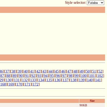
Style selector:
36
][
37
][
38
][
39
][
40
][
41
][
42
][
43
][
44
][
45
][
46
][
47
][
48
][
49
][
50
][
51
][
52
]
[
87
][
88
][
89
][
90
][
91
][
92
][
93
][
94
][
95
][
96
][
97
][
98
][
99
][
100
][
101
][
102
]
29
][
130
][
131
][
132
][
133
][
134
][
135
][
136
][
137
][
138
][
139
][
140
][
141
]
[
168
][
169
][
170
][
171
][
172
]
Size
90KB