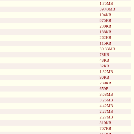
1.75MB
39.43MB
194KB
975KB
230KB
188KB
262KB
115KB
39.33MB
78KB
48KB
32KB
1.32MB
90KB
239KB
659B
3.68MB
3.25MB
4.42MB
2.27MB
2.27MB
810KB
707KB