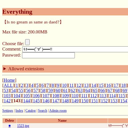
Everything
【Is no gream as same as daed?】
Max file size: 200.00MB
Choose file:
Comment:
Password:
Allowed extensions
[
Home
]
[
ALL
][
1
][
2
][
3
][
4
][
5
][
6
][
7
][
8
][
9
][
10
][
11
][
12
][
13
][
14
][
15
][
16
][
17
][
18
]
[
53
][
54
][
55
][
56
][
57
][
58
][
59
][
60
][
61
][
62
][
63
][
64
][
65
][
66
][
67
][
68
][
69
[
103
][
104
][
105
][
106
][
107
][
108
][
109
][
110
][
111
][
112
][
113
][
114
][
115
][
[
142
][
143
][
144
][
145
][
146
][
147
][
148
][
149
][
150
][
151
][
152
][
153
][
154
Settings
|
Index
|
Catalog
|
Search
|
Admin room
Delete
Name
■
1523.jpg
ｷﾀ━━━(ﾟ∀