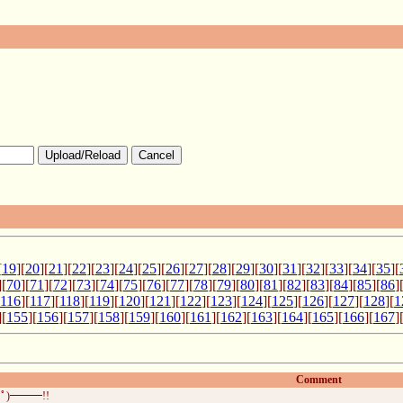
Upload/Reload
Cancel
[
19
][
20
][
21
][
22
][
23
][
24
][
25
][
26
][
27
][
28
][
29
][
30
][
31
][
32
][
33
][
34
][
35
][
][
70
][
71
][
72
][
73
][
74
][
75
][
76
][
77
][
78
][
79
][
80
][
81
][
82
][
83
][
84
][
85
][
86
]
116
][
117
][
118
][
119
][
120
][
121
][
122
][
123
][
124
][
125
][
126
][
127
][
128
][
1
][
155
][
156
][
157
][
158
][
159
][
160
][
161
][
162
][
163
][
164
][
165
][
166
][
167
]
Comment
ﾟ)━━━!!