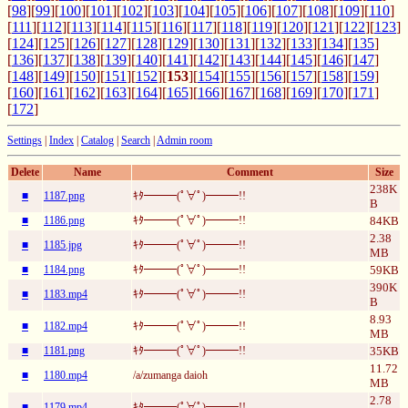
[
98
][
99
][
100
][
101
][
102
][
103
][
104
][
105
][
106
][
107
][
108
][
109
][
110
]
[
111
][
112
][
113
][
114
][
115
][
116
][
117
][
118
][
119
][
120
][
121
][
122
][
123
]
[
124
][
125
][
126
][
127
][
128
][
129
][
130
][
131
][
132
][
133
][
134
][
135
]
[
136
][
137
][
138
][
139
][
140
][
141
][
142
][
143
][
144
][
145
][
146
][
147
]
[
148
][
149
][
150
][
151
][
152
][
153
][
154
][
155
][
156
][
157
][
158
][
159
]
[
160
][
161
][
162
][
163
][
164
][
165
][
166
][
167
][
168
][
169
][
170
][
171
]
[
172
]
Settings
|
Index
|
Catalog
|
Search
|
Admin room
Delete
Name
Comment
Size
238K
■
1187.png
ｷﾀ━━━(ﾟ∀ﾟ)━━━!!
B
■
1186.png
ｷﾀ━━━(ﾟ∀ﾟ)━━━!!
84KB
2.38
■
1185.jpg
ｷﾀ━━━(ﾟ∀ﾟ)━━━!!
MB
■
1184.png
ｷﾀ━━━(ﾟ∀ﾟ)━━━!!
59KB
390K
■
1183.mp4
ｷﾀ━━━(ﾟ∀ﾟ)━━━!!
B
8.93
■
1182.mp4
ｷﾀ━━━(ﾟ∀ﾟ)━━━!!
MB
■
1181.png
ｷﾀ━━━(ﾟ∀ﾟ)━━━!!
35KB
11.72
■
1180.mp4
/a/zumanga daioh
MB
2.78
■
1179.mp4
ｷﾀ━━━(ﾟ∀ﾟ)━━━!!