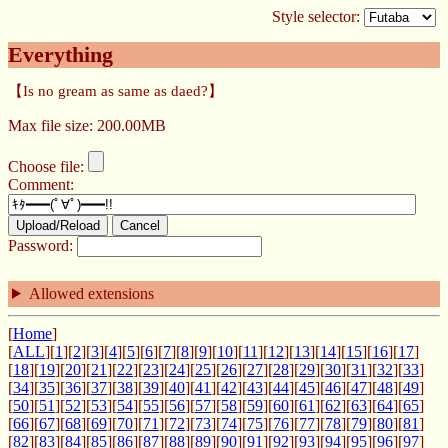
Style selector:
Everything
【Is no gream as same as daed?】
Max file size: 200.00MB
Choose file:
Comment:
Upload/Reload
Cancel
Password:
Allowed extensions
[
Home
]
[
ALL
][
1
][
2
][
3
][
4
][
5
][
6
][
7
][
8
][
9
][
10
][
11
][
12
][
13
][
14
][
15
][
16
][
17
]
[
18
][
19
][
20
][
21
][
22
][
23
][
24
][
25
][
26
][
27
][
28
][
29
][
30
][
31
][
32
][
33
]
[
34
][
35
][
36
][
37
][
38
][
39
][
40
][
41
][
42
][
43
][
44
][
45
][
46
][
47
][
48
][
49
]
[
50
][
51
][
52
][
53
][
54
][
55
][
56
][
57
][
58
][
59
][
60
][
61
][
62
][
63
][
64
][
65
]
[
66
][
67
][
68
][
69
][
70
][
71
][
72
][
73
][
74
][
75
][
76
][
77
][
78
][
79
][
80
][
81
]
[
82
][
83
][
84
][
85
][
86
][
87
][
88
][
89
][
90
][
91
][
92
][
93
][
94
][
95
][
96
][
97
]