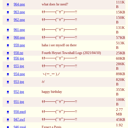
111K
■
964.png
what does he need?
B
■
963.png
ｷﾀ━━━(ﾟ∀ﾟ)━━━!!
15KB
150K
■
962.png
ｷﾀ━━━(ﾟ∀ﾟ)━━━!!
B
131K
■
961.png
ｷﾀ━━━(ﾟ∀ﾟ)━━━!!
B
■
960.png
ｷﾀ━━━(ﾟ∀ﾟ)━━━!!
57KB
513K
■
959.png
haha i see myself on there
B
■
958.txt
Fourth Heyuri Townhall Logs (2021/04/10)
25KB
■
956.jpg
ｷﾀ━━━(ﾟ∀ﾟ)━━━!!
60KB
286K
■
955.jpg
ｷﾀ━━━(ﾟ∀ﾟ)━━━!!
B
89KB
■
954.png
ヽ(ー_ー )ノ
820K
■
953.jpg
/r/
B
355K
■
952.jpg
happy birthday
B
100K
■
951.jpg
ｷﾀ━━━(ﾟ∀ﾟ)━━━!!
B
2.77
■
950.mp4
ｷﾀ━━━(ﾟ∀ﾟ)━━━!!
MB
■
947.swf
ｷﾀ━━━(ﾟ∀ﾟ)━━━!!
45KB
1.92
■
946.mp4
Expect a Penis.