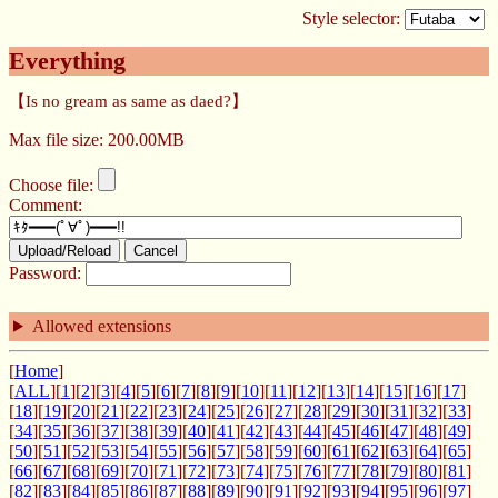
Style selector:
Everything
【Is no gream as same as daed?】
Max file size: 200.00MB
Choose file:
Comment:
Upload/Reload
Cancel
Password:
Allowed extensions
[
Home
]
[
ALL
][
1
][
2
][
3
][
4
][
5
][
6
][
7
][
8
][
9
][
10
][
11
][
12
][
13
][
14
][
15
][
16
][
17
]
[
18
][
19
][
20
][
21
][
22
][
23
][
24
][
25
][
26
][
27
][
28
][
29
][
30
][
31
][
32
][
33
]
[
34
][
35
][
36
][
37
][
38
][
39
][
40
][
41
][
42
][
43
][
44
][
45
][
46
][
47
][
48
][
49
]
[
50
][
51
][
52
][
53
][
54
][
55
][
56
][
57
][
58
][
59
][
60
][
61
][
62
][
63
][
64
][
65
]
[
66
][
67
][
68
][
69
][
70
][
71
][
72
][
73
][
74
][
75
][
76
][
77
][
78
][
79
][
80
][
81
]
[
82
][
83
][
84
][
85
][
86
][
87
][
88
][
89
][
90
][
91
][
92
][
93
][
94
][
95
][
96
][
97
]