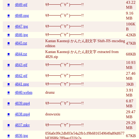
43.22
■
4849.gif
ｷﾀ━━━(ﾟ∀ﾟ)━━━!!
MB
9.16
■
4848.png
ｷﾀ━━━(ﾟ∀ﾟ)━━━!!
MB
106K
■
4847.jpg
ｷﾀ━━━(ﾟ∀ﾟ)━━━!!
B
■
4846.jpg
ｷﾀ━━━(ﾟ∀ﾟ)━━━!!
42KB
Kantan Kaomoji かんたん顔文字 Shift-JIS encoding
■
4845.txt
47KB
edition
Kantan Kaomoji かんたん顔文字 extracted from
■
4844.txt
68KB
4826.zip
10.93
■
4843.gif
ｷﾀ━━━(ﾟ∀ﾟ)━━━!!
MB
27.46
■
4842.gif
ｷﾀ━━━(ﾟ∀ﾟ)━━━!!
MB
■
4841.png
ｷﾀ━━━(ﾟ∀ﾟ)━━━!!
3KB
3.91
■
4840.webm
drumz
MB
6.87
■
4839.mp4
ｷﾀ━━━(ﾟ∀ﾟ)━━━!!
MB
29.47
■
4838.mp4
douwuxiu
MB
29.29
■
4837.mkv
ｷﾀ━━━(ﾟ∀ﾟ)━━━!!
MB
056a0c09c2dbf03e54a2fb1cf9b6816549649a89df677
■
4836.jpg
67KB
b83f686c289aacd31fe2a