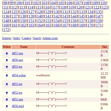
[
98
][
99
][
100
][
101
][
102
][
103
][
104
][
105
][
106
][
107
][
108
][
109
][
110
]
[
111
][
112
][
113
][
114
][
115
][
116
][
117
][
118
][
119
][
120
][
121
][
122
][
123
]
[
124
][
125
][
126
][
127
][
128
][
129
][
130
][
131
][
132
][
133
][
134
][
135
]
[
136
][
137
][
138
][
139
][
140
][
141
][
142
][
143
][
144
][
145
][
146
][
147
]
[
148
][
149
][
150
][
151
][
152
][
153
][
154
][
155
][
156
][
157
][
158
][
159
]
[
160
][
161
][
162
][
163
][
164
][
165
][
166
][
167
][
168
][
169
][
170
][
171
]
[
172
]
Settings
|
Index
|
Catalog
|
Search
|
Admin room
Delete
Name
Comment
Size
211K
■
4857.png
ｷﾀ━━━(ﾟ∀ﾟ)━━━!!
B
■
4856.png
ｷﾀ━━━(ﾟ∀ﾟ)━━━!!
23KB
115K
■
4855.jpg
ｷﾀ━━━(ﾟ∀ﾟ)━━━!!
B
22.25
■
4854.webm
worldstorm
MB
300K
■
4853.jpg
ｷﾀ━━━(ﾟ∀ﾟ)━━━!!
B
518K
■
4852.jpg
ｷﾀ━━━(ﾟ∀ﾟ)━━━!!
B
■
4851.png
ｷﾀ━━━(ﾟ∀ﾟ)━━━!!
9KB
936K
■
4850.mp4
ｷﾀ━━━(ﾟ∀ﾟ)━━━!!
B