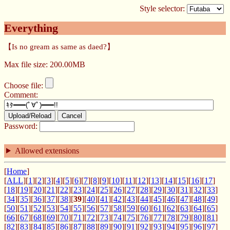
Style selector:
Everything
【Is no gream as same as daed?】
Max file size: 200.00MB
Choose file:
Comment:
Upload/Reload
Cancel
Password:
Allowed extensions
[
Home
]
[
ALL
][
1
][
2
][
3
][
4
][
5
][
6
][
7
][
8
][
9
][
10
][
11
][
12
][
13
][
14
][
15
][
16
][
17
]
[
18
][
19
][
20
][
21
][
22
][
23
][
24
][
25
][
26
][
27
][
28
][
29
][
30
][
31
][
32
][
33
]
[
34
][
35
][
36
][
37
][
38
][
39
][
40
][
41
][
42
][
43
][
44
][
45
][
46
][
47
][
48
][
49
]
[
50
][
51
][
52
][
53
][
54
][
55
][
56
][
57
][
58
][
59
][
60
][
61
][
62
][
63
][
64
][
65
]
[
66
][
67
][
68
][
69
][
70
][
71
][
72
][
73
][
74
][
75
][
76
][
77
][
78
][
79
][
80
][
81
]
[
82
][
83
][
84
][
85
][
86
][
87
][
88
][
89
][
90
][
91
][
92
][
93
][
94
][
95
][
96
][
97
]