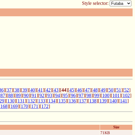
Style selector:
36
][
37
][
38
][
39
][
40
][
41
][
42
][
43
][
44
][
45
][
46
][
47
][
48
][
49
][
50
][
51
][
52
]
[
87
][
88
][
89
][
90
][
91
][
92
][
93
][
94
][
95
][
96
][
97
][
98
][
99
][
100
][
101
][
102
]
29
][
130
][
131
][
132
][
133
][
134
][
135
][
136
][
137
][
138
][
139
][
140
][
141
]
[
168
][
169
][
170
][
171
][
172
]
Size
71KB