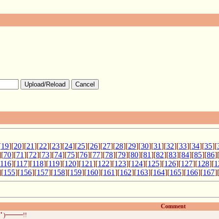
Upload/Reload
Cancel
[
19
][
20
][
21
][
22
][
23
][
24
][
25
][
26
][
27
][
28
][
29
][
30
][
31
][
32
][
33
][
34
][
35
][
][
70
][
71
][
72
][
73
][
74
][
75
][
76
][
77
][
78
][
79
][
80
][
81
][
82
][
83
][
84
][
85
][
86
]
116
][
117
][
118
][
119
][
120
][
121
][
122
][
123
][
124
][
125
][
126
][
127
][
128
][
1
][
155
][
156
][
157
][
158
][
159
][
160
][
161
][
162
][
163
][
164
][
165
][
166
][
167
]
Comment
ﾟ)━━━!!