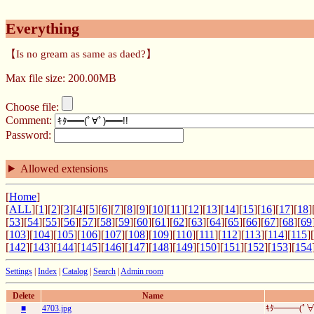
Everything
【Is no gream as same as daed?】
Max file size: 200.00MB
Choose file:
Comment:
Password:
Allowed extensions
[
Home
]
[
ALL
][
1
][
2
][
3
][
4
][
5
][
6
][
7
][
8
][
9
][
10
][
11
][
12
][
13
][
14
][
15
][
16
][
17
][
18
]
[
53
][
54
][
55
][
56
][
57
][
58
][
59
][
60
][
61
][
62
][
63
][
64
][
65
][
66
][
67
][
68
][
69
[
103
][
104
][
105
][
106
][
107
][
108
][
109
][
110
][
111
][
112
][
113
][
114
][
115
][
[
142
][
143
][
144
][
145
][
146
][
147
][
148
][
149
][
150
][
151
][
152
][
153
][
154
Settings
|
Index
|
Catalog
|
Search
|
Admin room
Delete
Name
■
4703.jpg
ｷﾀ━━━(ﾟ∀