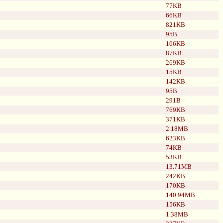
77KB
66KB
821KB
95B
106KB
87KB
269KB
15KB
142KB
95B
291B
769KB
371KB
2.18MB
623KB
74KB
53KB
13.71MB
242KB
170KB
140.94MB
156KB
1.38MB