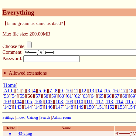
Everything
【Is no gream as same as daed?】
Max file size: 200.00MB
Choose file:
Comment:
Password:
Allowed extensions
[
Home
]
[
ALL
][
1
][
2
][
3
][
4
][
5
][
6
][
7
][
8
][
9
][
10
][
11
][
12
][
13
][
14
][
15
][
16
][
17
][
18
]
[
53
][
54
][
55
][
56
][
57
][
58
][
59
][
60
][
61
][
62
][
63
][
64
][
65
][
66
][
67
][
68
][
69
[
103
][
104
][
105
][
106
][
107
][
108
][
109
][
110
][
111
][
112
][
113
][
114
][
115
][
[
142
][
143
][
144
][
145
][
146
][
147
][
148
][
149
][
150
][
151
][
152
][
153
][
154
Settings
|
Index
|
Catalog
|
Search
|
Admin room
Delete
Name
■
4342.png
ｷﾀ━━━(ﾟ∀