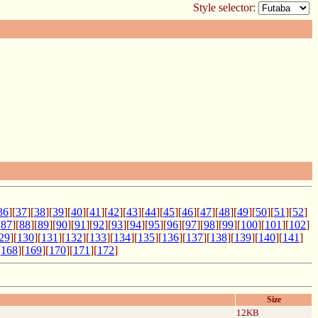
Style selector:
36
][
37
][
38
][
39
][
40
][
41
][
42
][
43
][
44
][
45
][
46
][
47
][
48
][
49
][
50
][
51
][
52
]
[
87
][
88
][
89
][
90
][
91
][
92
][
93
][
94
][
95
][
96
][
97
][
98
][
99
][
100
][
101
][
102
]
29
][
130
][
131
][
132
][
133
][
134
][
135
][
136
][
137
][
138
][
139
][
140
][
141
]
[
168
][
169
][
170
][
171
][
172
]
Size
12KB