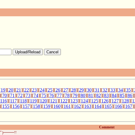
Upload/Reload
Cancel
[
19
][
20
][
21
][
22
][
23
][
24
][
25
][
26
][
27
][
28
][
29
][
30
][
31
][
32
][
33
][
34
][
35
][
][
70
][
71
][
72
][
73
][
74
][
75
][
76
][
77
][
78
][
79
][
80
][
81
][
82
][
83
][
84
][
85
][
86
]
116
][
117
][
118
][
119
][
120
][
121
][
122
][
123
][
124
][
125
][
126
][
127
][
128
][
1
][
155
][
156
][
157
][
158
][
159
][
160
][
161
][
162
][
163
][
164
][
165
][
166
][
167
]
Comment
ﾟ)━━━!!