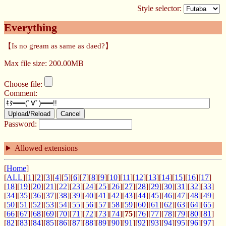
Style selector:
Everything
【Is no gream as same as daed?】
Max file size: 200.00MB
Choose file:
Comment:
Upload/Reload
Cancel
Password:
Allowed extensions
[
Home
]
[
ALL
][
1
][
2
][
3
][
4
][
5
][
6
][
7
][
8
][
9
][
10
][
11
][
12
][
13
][
14
][
15
][
16
][
17
]
[
18
][
19
][
20
][
21
][
22
][
23
][
24
][
25
][
26
][
27
][
28
][
29
][
30
][
31
][
32
][
33
]
[
34
][
35
][
36
][
37
][
38
][
39
][
40
][
41
][
42
][
43
][
44
][
45
][
46
][
47
][
48
][
49
]
[
50
][
51
][
52
][
53
][
54
][
55
][
56
][
57
][
58
][
59
][
60
][
61
][
62
][
63
][
64
][
65
]
[
66
][
67
][
68
][
69
][
70
][
71
][
72
][
73
][
74
][
75
][
76
][
77
][
78
][
79
][
80
][
81
]
[
82
][
83
][
84
][
85
][
86
][
87
][
88
][
89
][
90
][
91
][
92
][
93
][
94
][
95
][
96
][
97
]