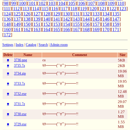
[
98
][
99
][
100
][
101
][
102
][
103
][
104
][
105
][
106
][
107
][
108
][
109
][
110
]
[
111
][
112
][
113
][
114
][
115
][
116
][
117
][
118
][
119
][
120
][
121
][
122
][
123
]
[
124
][
125
][
126
][
127
][
128
][
129
][
130
][
131
][
132
][
133
][
134
][
135
]
[
136
][
137
][
138
][
139
][
140
][
141
][
142
][
143
][
144
][
145
][
146
][
147
]
[
148
][
149
][
150
][
151
][
152
][
153
][
154
][
155
][
156
][
157
][
158
][
159
]
[
160
][
161
][
162
][
163
][
164
][
165
][
166
][
167
][
168
][
169
][
170
][
171
]
[
172
]
Settings
|
Index
|
Catalog
|
Search
|
Admin room
Delete
Name
Comment
Size
■
3736.png
cu
5KB
■
3735.7z
ｷﾀ━━━(ﾟ∀ﾟ)━━━!!
2KB
19.06
■
3734.zip
ｷﾀ━━━(ﾟ∀ﾟ)━━━!!
MB
19.95
■
3733.7z
ｷﾀ━━━(ﾟ∀ﾟ)━━━!!
MB
12.48
■
3732.exe
ｷﾀ━━━(ﾟ∀ﾟ)━━━!!
MB
29.07
■
3731.7z
ｷﾀ━━━(ﾟ∀ﾟ)━━━!!
MB
1.27
■
3730.exe
ｷﾀ━━━(ﾟ∀ﾟ)━━━!!
MB
1.55
■
3729.exe
ｷﾀ━━━(ﾟ∀ﾟ)━━━!!
MB