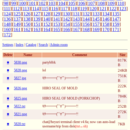
[
98
][
99
][
100
][
101
][
102
][
103
][
104
][
105
][
106
][
107
][
108
][
109
][
110
]
[
111
][
112
][
113
][
114
][
115
][
116
][
117
][
118
][
119
][
120
][
121
][
122
][
123
]
[
124
][
125
][
126
][
127
][
128
][
129
][
130
][
131
][
132
][
133
][
134
][
135
]
[
136
][
137
][
138
][
139
][
140
][
141
][
142
][
143
][
144
][
145
][
146
][
147
]
[
148
][
149
][
150
][
151
][
152
][
153
][
154
][
155
][
156
][
157
][
158
][
159
]
[
160
][
161
][
162
][
163
][
164
][
165
][
166
][
167
][
168
][
169
][
170
][
171
]
[
172
]
Settings
|
Index
|
Catalog
|
Search
|
Admin room
Delete
Name
Comment
Size
817K
■
5830.png
partyb0rk
B
■
5828.png
lol
24KB
751K
■
5827.jpg
ｷﾀ━━━(ﾟ∀ﾟ)━━━!!
B
222K
■
5826.png
HIRO SEAL OF MOLD
B
784K
■
5825.png
HIRO SEAL OF MOLD (PORKCHOP)
B
■
5822.txt
ｷﾀ━━━(ﾟ∀ﾟ)━━━!!
252B
272K
■
5821.png
ｷﾀ━━━(ﾟ∀ﾟ)━━━!!
B
chat@heyuri terminal client v4.6a; now can auto-load
■
5820.txt
7KB
username/trip from disk
(txt←sh)