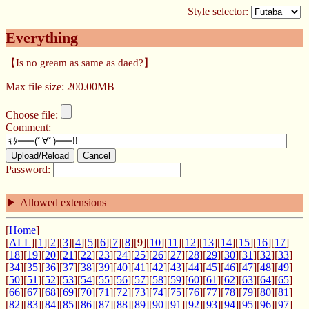
Style selector:
Everything
【Is no gream as same as daed?】
Max file size: 200.00MB
Choose file:
Comment:
Upload/Reload
Cancel
Password:
Allowed extensions
[
Home
]
[
ALL
][
1
][
2
][
3
][
4
][
5
][
6
][
7
][
8
][
9
][
10
][
11
][
12
][
13
][
14
][
15
][
16
][
17
]
[
18
][
19
][
20
][
21
][
22
][
23
][
24
][
25
][
26
][
27
][
28
][
29
][
30
][
31
][
32
][
33
]
[
34
][
35
][
36
][
37
][
38
][
39
][
40
][
41
][
42
][
43
][
44
][
45
][
46
][
47
][
48
][
49
]
[
50
][
51
][
52
][
53
][
54
][
55
][
56
][
57
][
58
][
59
][
60
][
61
][
62
][
63
][
64
][
65
]
[
66
][
67
][
68
][
69
][
70
][
71
][
72
][
73
][
74
][
75
][
76
][
77
][
78
][
79
][
80
][
81
]
[
82
][
83
][
84
][
85
][
86
][
87
][
88
][
89
][
90
][
91
][
92
][
93
][
94
][
95
][
96
][
97
]