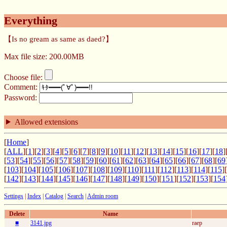
Everything
【Is no gream as same as daed?】
Max file size: 200.00MB
Choose file:
Comment:
Password:
Allowed extensions
[
Home
]
[
ALL
][
1
][
2
][
3
][
4
][
5
][
6
][
7
][
8
][
9
][
10
][
11
][
12
][
13
][
14
][
15
][
16
][
17
][
18
]
[
53
][
54
][
55
][
56
][
57
][
58
][
59
][
60
][
61
][
62
][
63
][
64
][
65
][
66
][
67
][
68
][
69
[
103
][
104
][
105
][
106
][
107
][
108
][
109
][
110
][
111
][
112
][
113
][
114
][
115
][
[
142
][
143
][
144
][
145
][
146
][
147
][
148
][
149
][
150
][
151
][
152
][
153
][
154
Settings
|
Index
|
Catalog
|
Search
|
Admin room
Delete
Name
■
3141.jpg
raep