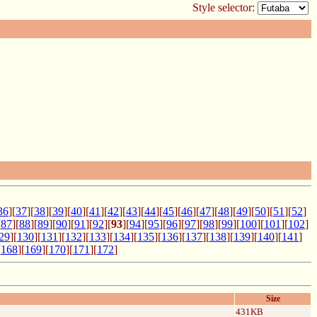
Style selector:
36
][
37
][
38
][
39
][
40
][
41
][
42
][
43
][
44
][
45
][
46
][
47
][
48
][
49
][
50
][
51
][
52
]
[
87
][
88
][
89
][
90
][
91
][
92
][
93
][
94
][
95
][
96
][
97
][
98
][
99
][
100
][
101
][
102
]
29
][
130
][
131
][
132
][
133
][
134
][
135
][
136
][
137
][
138
][
139
][
140
][
141
]
[
168
][
169
][
170
][
171
][
172
]
Size
431KB