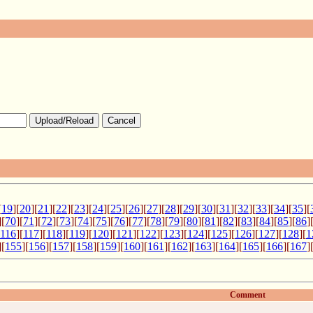
Upload/Reload
Cancel
[
19
][
20
][
21
][
22
][
23
][
24
][
25
][
26
][
27
][
28
][
29
][
30
][
31
][
32
][
33
][
34
][
35
][
][
70
][
71
][
72
][
73
][
74
][
75
][
76
][
77
][
78
][
79
][
80
][
81
][
82
][
83
][
84
][
85
][
86
]
116
][
117
][
118
][
119
][
120
][
121
][
122
][
123
][
124
][
125
][
126
][
127
][
128
][
1
][
155
][
156
][
157
][
158
][
159
][
160
][
161
][
162
][
163
][
164
][
165
][
166
][
167
]
Comment