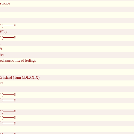
suicide
ﾟ)━━━!!
´∇`)ノ
ﾟ)━━━!!
t
29
ics
ramatic mix of feelings
n G Island (Turn CDLXXIX)
rz
ﾟ)━━━!!
ﾟ)━━━!!
ﾟ)━━━!!
ﾟ)━━━!!
ﾟ)━━━!!