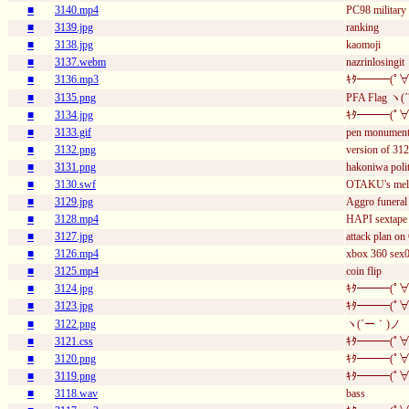
■
3140.mp4
PC98 military 
■
3139.jpg
ranking
■
3138.jpg
kaomoji
■
3137.webm
nazrinlosingit
■
3136.mp3
ｷﾀ━━━(ﾟ∀
■
3135.png
PFA Flag ヽ(
■
3134.jpg
ｷﾀ━━━(ﾟ∀
■
3133.gif
pen monumen
■
3132.png
version of 31
■
3131.png
hakoniwa polit
■
3130.swf
OTAKU's melod
■
3129.jpg
Aggro funeral
■
3128.mp4
HAPI sextape
■
3127.jpg
attack plan o
■
3126.mp4
xbox 360 sex0
■
3125.mp4
coin flip
■
3124.jpg
ｷﾀ━━━(ﾟ∀
■
3123.jpg
ｷﾀ━━━(ﾟ∀
■
3122.png
ヽ(´ー｀)ノ
■
3121.css
ｷﾀ━━━(ﾟ∀
■
3120.png
ｷﾀ━━━(ﾟ∀
■
3119.png
ｷﾀ━━━(ﾟ∀
■
3118.wav
bass