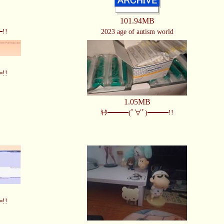
101.94MB
!!
2023 age of autism world
!!
1.05MB
ｷﾀ━━━(ﾟ∀ﾟ)━━━!!
!!