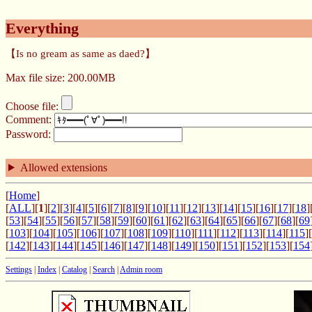
Everything
【Is no gream as same as daed?】
Max file size: 200.00MB
Choose file:
Comment:
Password:
Allowed extensions
[
Home
]
[
ALL
][
1
][
2
][
3
][
4
][
5
][
6
][
7
][
8
][
9
][
10
][
11
][
12
][
13
][
14
][
15
][
16
][
17
][
18
]
[
53
][
54
][
55
][
56
][
57
][
58
][
59
][
60
][
61
][
62
][
63
][
64
][
65
][
66
][
67
][
68
][
69
[
103
][
104
][
105
][
106
][
107
][
108
][
109
][
110
][
111
][
112
][
113
][
114
][
115
][
[
142
][
143
][
144
][
145
][
146
][
147
][
148
][
149
][
150
][
151
][
152
][
153
][
154
Settings
|
Index
|
Catalog
|
Search
|
Admin room