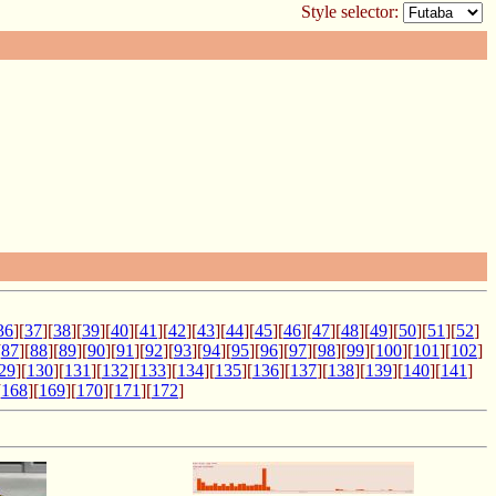
Style selector:
36
][
37
][
38
][
39
][
40
][
41
][
42
][
43
][
44
][
45
][
46
][
47
][
48
][
49
][
50
][
51
][
52
]
[
87
][
88
][
89
][
90
][
91
][
92
][
93
][
94
][
95
][
96
][
97
][
98
][
99
][
100
][
101
][
102
]
29
][
130
][
131
][
132
][
133
][
134
][
135
][
136
][
137
][
138
][
139
][
140
][
141
]
[
168
][
169
][
170
][
171
][
172
]