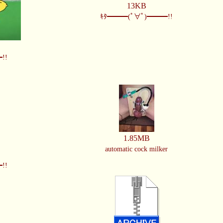
13KB
ｷﾀ━━━(ﾟ∀ﾟ)━━━!!
!!
1.85MB
automatic cock milker
!!