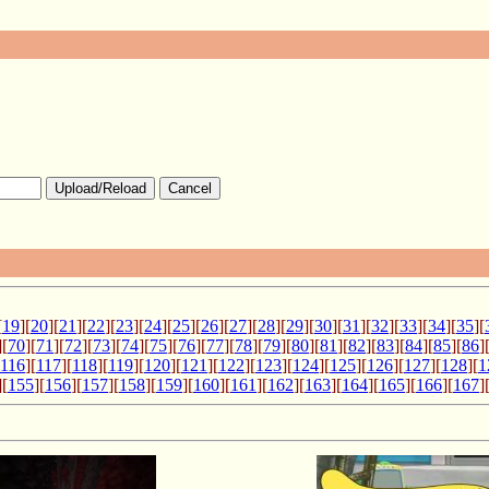
Upload/Reload
Cancel
[
19
][
20
][
21
][
22
][
23
][
24
][
25
][
26
][
27
][
28
][
29
][
30
][
31
][
32
][
33
][
34
][
35
][
][
70
][
71
][
72
][
73
][
74
][
75
][
76
][
77
][
78
][
79
][
80
][
81
][
82
][
83
][
84
][
85
][
86
]
116
][
117
][
118
][
119
][
120
][
121
][
122
][
123
][
124
][
125
][
126
][
127
][
128
][
1
][
155
][
156
][
157
][
158
][
159
][
160
][
161
][
162
][
163
][
164
][
165
][
166
][
167
]